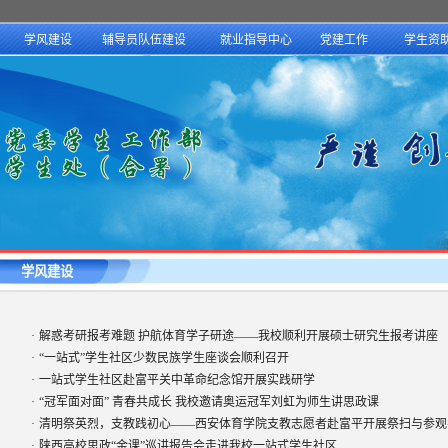
告
学风建设
辅导员队伍建设
就业指导中心
党建工作
学生资
学风建设
·
解惑考研报考难题 护航体育学子研途——我校顺利开展硕士研究生报考讲座
·
“一站式”学生社区少数民族学生座谈会顺利召开
·
一站式学生社区赴富平关中革命纪念馆开展实践研学
·
“冠军面对面” 青春共成长 我校邀请奥运冠军刘虹为师生讲思政课
·
清明祭英烈，支教践初心——西安体育学院支教志愿者赴富平开展祭扫与参观
·
陕西高校思政“金课”巡讲报告会走进我校一站式学生社区