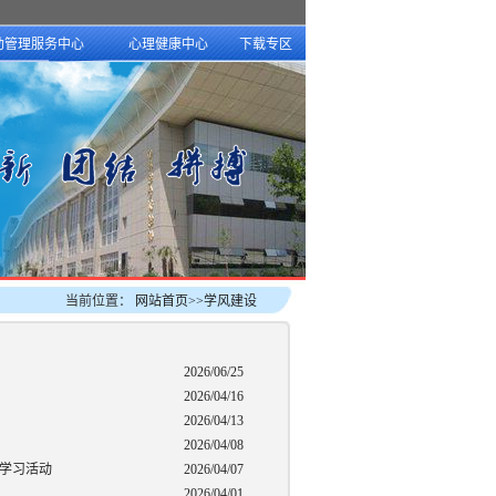
助管理服务中心
心理健康中心
下载专区
当前位置：
网站首页
>>
学风建设
2026/06/25
2026/04/16
2026/04/13
2026/04/08
学习活动
2026/04/07
2026/04/01