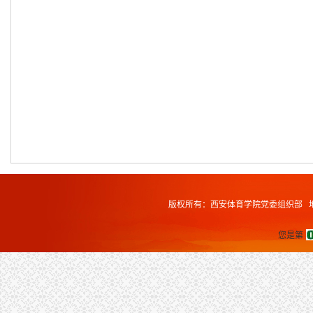
版权所有：西安体育学院党委组织部 地址
您是第