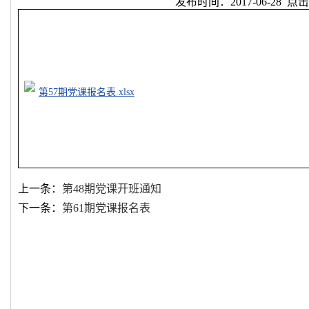
发布时间：2017-06-28 点击
第57期党课报名表.xlsx
上一条：
第48期党课开班通知
下一条：
第61期党课报名表