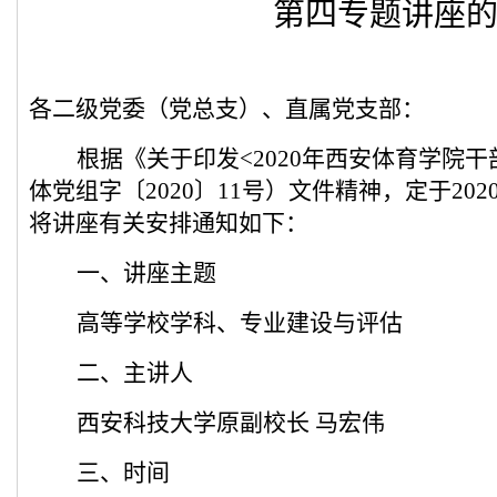
第
四
专题讲座
各二级党委（党总支）、直属党支部：
根据《
关于印发
<
2020年西安体育学院
体党
组字
〔
20
20
〕
11
号）
文件精神
，定于
20
2
将讲座有关安排通知如下：
一
、
讲座主题
高等学校学科、专业建设与评估
二、
主讲人
西安科技大学原副校长
马宏伟
三、
时间