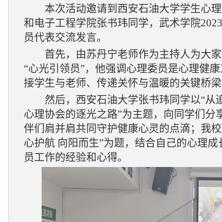
本次活动邀请
到西安石油大学学生心理
和电子工程学院张书玮同学，武术学院
202
员代表交流发言
。
首先，由
苏丹宁
老师作为主持人为大家
“
心光引领员
”
，
他
强调心理委员是
心理健康
接学生与老师、传递关怀与温暖的关键桥梁
然后，西安石油大学张书玮同学以
“从
心理协会的逐光之路”为主题，向同学们分
伴们肩并肩共同守护健康心灵的点滴；我校
心护航 向阳而生”为题，结合自己的心理
员工作的经验和心得。