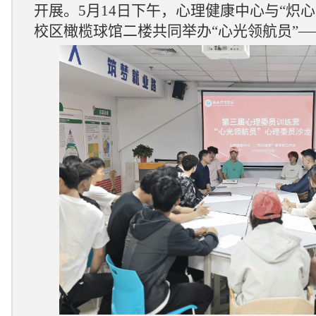
开展。
5
月
14
日
下午，心理健康中心与
“炽
校区橄榄球馆二楼共同举办
“
心光领航员
”
—