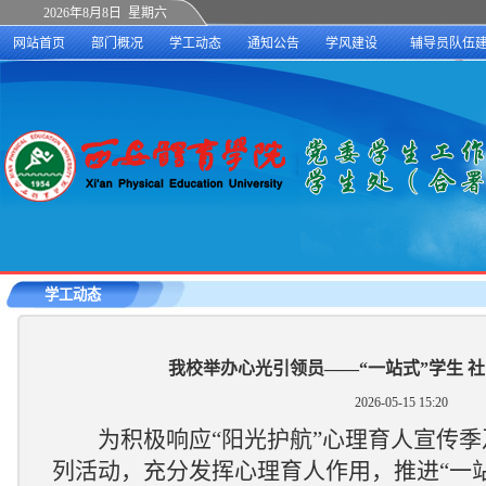
2026年8月8日 星期六
网站首页
部门概况
学工动态
通知公告
学风建设
辅导员队伍
学工动态
我校举办心光引领员——“一站式”学生 
2026-05-15 15:20
为
积极
响应
“阳光护航”心理育人宣传季
列活动，充分发挥心理育人作用，推进
“一