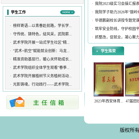
​关于评选西安体育学院武术学院202...
·
我院2023级实习会操汇报表
武术学院2024年教师年度考核暨教师 ...
·
我院学子助力2026年“鼓岭缘
学生工作
武术学院关于加强本科教育教学审核...
·
毕德鹏副校长讲授专题党课《
·
榜样寄语—以青春赴前路，学长学...
关于开展教学研讨活动的通知
·
筑牢安全防线，守护校园平安-
·
守传统、铸特色，绽风采，武院薪...
关于加强教职工政治理论学习及党纪...
·
抓整改，促就业，凝心聚力谋发
·
武术学院开展一站式学生社区“精...
关于武术学院 2023年师德师风暨教职...
·
“武术+航空”赋能就业创新：马龙...
学生殊荣
关于武术学院2022年专任教师考核结...
·
精准资助基层行，暖心关怀助成长...
·
武术学院组织全体学生观看“春季...
·
武术学院开展植树节义务植树活动...
·
光影铸魂，行动践行——武术学院...
2023年西安体育...
47届田径
版权所