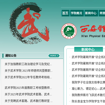
首页
学院概况
新闻中心
师
武术学院2025年度教职工考核暨教师...
关于2025年武术学院武术套路、武术...
关于竞聘武术套路、武术散打教研室 ...
​关于评选西安体育学院武术学院202...
武术学院2024年教师年度考核暨教师 ...
武术学院关于加强本科教育教学审核...
新闻中心
关于开展教学研讨活动的通知
通知公告
·
武术学院暑期开展“访企拓
关于加强教职工政治理论学习及党纪...
·
武术学院暑期开展“访企拓
关于武术学院 2023年师德师风暨教职...
·
武术学院暑期开展“访企拓
关于武术学院2022年专任教师考核结...
·
武术学院暑期开展“访企拓
·
我院学子在全国太极拳比赛（
武术学院2025年度教职工考核暨教师...
·
凝心聚力，镖定初心---武术
关于2025年武术学院武术套路、武术...
·
我院教师蔡月飞获武术散
关于竞聘武术套路、武术散打教研室 ...
·
院长袁金宝为学院学生干部讲