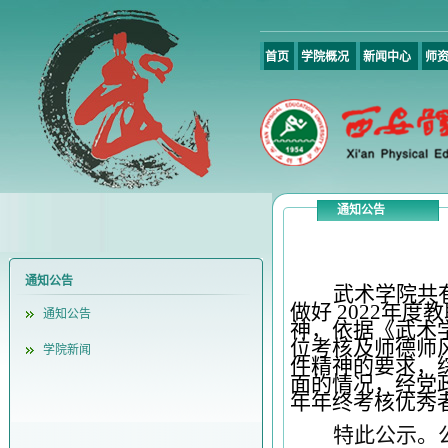
首页
学院概况
新闻中心
师
通知公告
通知公告
武术学院共
做好 202
2
年度教
通知公告
神，依据《武术
位考核及师德师
学院新闻
件精神的要求，
面的情况，经党
年
年终考核优秀
特此公示。