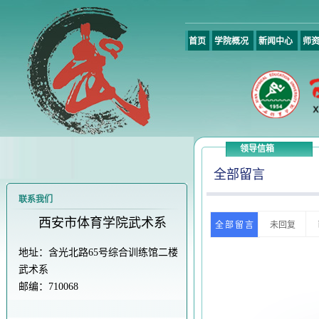
首页
学院概况
新闻中心
师
领导信箱
全部留言
联系我们
西安市体育学院武术系
地址：含光北路65号综合训练馆二楼
武术系
邮编：710068