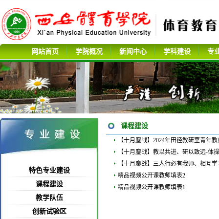
网站首页
学院概况
新闻中心
学科建设
专
课程建设
【十月鏖战】2024年田径教研室青年
【十月鏖战】教以共进、研以致远-体
【十月鏖战】三人行必有我师、相互学
特色专业建设
精品视频公开课教师填表2
课程建设
精品视频公开课教师填表1
教学队伍
创新试验区