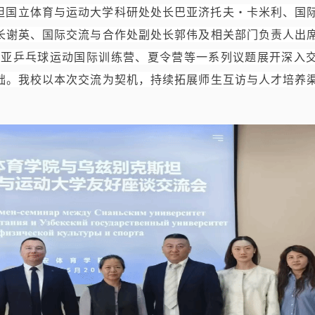
克斯坦国立体育与运动大学科研处处长巴亚济托夫・卡米利、国
长谢英、国际交流与合作处副处长郭伟及相关部门负责人出
中亚乒乓球运动国际训练营、夏令营等一系列议题展开深入
础。我校以本次交流为契机，持续拓展师生互访与人才培养