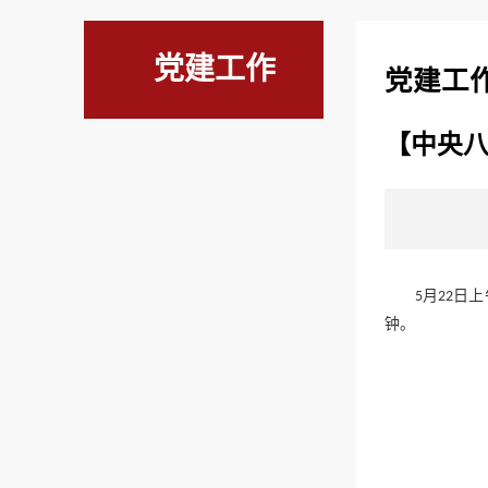
党建工作
党建工
【中央
月
日上
5
22
钟。