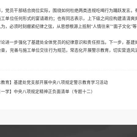
节，党员干部结合岗位实际，围绕如何杜绝两类违规吃喝行为踊跃发言。
施工单位任何形式的宴请邀约；也有同志表示，上下级之间应构建清清爽
认为，必须时刻绷紧纪律之弦，从思想根源上抵制
“人情往来”“面子文化”
讨论进一步强化了基建处全体党员的纪律意识和责任担当。下一步，基建
检查，完善与施工单位交往行为规范，常态化开展警示教育，切实营造风
示教育】基建处党支部开展中央八项规定警示教育学习活动
日一学】中央八项规定精神正负面清单（专题十二）