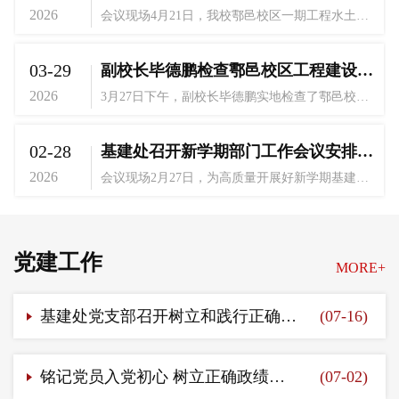
2026
会议现场4月21日，我校鄠邑校区一期工程水土保持设施验收会在鄠邑校区教学综合楼209会议室举行。基建处副处长王深宏主持会议，特邀专家、各参建单位代表参会。依据《中华人民共和国水土保持法》及相关监管要求，会议严格按程序开展验收工作。建设单位汇报了项目建设及水土保持落实情况，监理、监测、验收报告编制单位分别汇报了工作成果。验收组查阅资料、现场核查并质询，全面核验水土保持措施落实、监理监测执行及验收报告编制质量。...
03-29
副校长毕德鹏检查鄠邑校区工程建设情况
2026
3月27日下午，副校长毕德鹏实地检查了鄠邑校区在建工程建设情况，基建处处长朱军带领各项目负责人陪同检查。毕德鹏检查田径场看台工程建设情况在田径场看台项目施工现场，毕德鹏逐层仔细察看了田径场看台主体结构施工、配套设施建设等情况，听取项目负责人关于工程进度、施工工艺、质量管控、安全防护及后续施工计划的详细汇报。毕德鹏指出，看台施工是完善校园体育设施、丰富师生校园生活的重要民生工程。要求施工单位严格按照设计标准和施工规范，...
02-28
基建处召开新学期部门工作会议安排部署重点工作
2026
会议现场2月27日，为高质量开展好新学期基建各项工作，为全年工作奠定良好基础，基建处在鄠邑校区召开了部门大会，安排部署多项重点工作。会议由基建处处长朱军主持。会上，朱军首先回顾总结了2025年全年工作情况，对完成的工作任务以及存在的困难点一一做了说明；之后朱军对2026年上半年重点工作做了部署安排，围绕鄠邑校区工程复工复产，含光校区工程验收结算以及既往工程后期审计等充分进行了工作落实，同时强调了工作责任人职责与工作完成节点。...
党建工作
MORE+
基建处党支部召开树立和践行正确政绩观专题学习会（十一）
(07-16)
铭记党员入党初心 树立正确政绩观——基建处党支部进行六月教职工政治理论学习
(07-02)