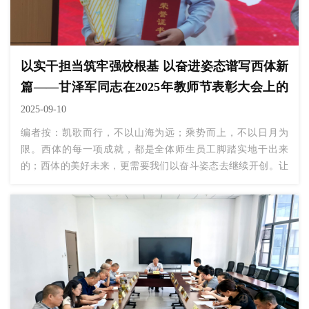
以实干担当筑牢强校根基 以奋进姿态谱写西体新
篇——甘泽军同志在2025年教师节表彰大会上的
发言
2025-09-10
编者按：凯歌而行，不以山海为远；乘势而上，不以日月为
限。西体的每一项成就，都是全体师生员工脚踏实地干出来
的；西体的美好未来，更需要我们以奋斗姿态去继续开创。让
我们以此次表彰为新起点，锚定学院“强校建设”总目标，勠力
同心、锐意进取，以更加饱满的热情、更加昂扬的斗志、更加
务实的作风，共同谱写西体新时代高质量发展的新篇章！现
将“四季决战”先进典型代表甘泽军同志表态发言发布如下，与
每一位关心西体的师生职工共勉。...