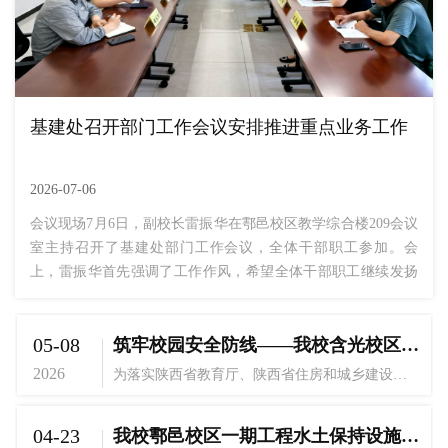
基建处召开部门工作会议安排推进重点业务工作
2026-07-06
会议现场7月6日，副校长雷振华在鄠邑校区教学综合楼209会议
室主持召开了基建处部门工作会议，全体干部职工参加。会
上，雷振华首先强调了工作作风，希望全体干部职工继续发扬
鄠建作风，“当好西体人、干好西体事”。之后各工程项目负责
人以及各个岗位负责人分别汇报了承担工作情况与急需解决的
05-08
筑牢校园安全防线——我校含光校区消防整改工程圆满完成
问题，雷振华一一做了工作指示并与参会同志进行了研讨交
流。雷振华在总结会议时要求，全体干部职工要进一步落实好
2026
为落实陕西省教育厅、陕西省住房和城乡建设厅、陕西省消防救援总队《关于开展排查化解高校校内建筑消防安全隐患专项行动的通知》精神，切实消除校园消防安全隐患，在学校统一部署下，由武保处牵头，基建处全力配合组织实施的含光校区消防整改工程已全面完成，顺利通过碑林区住建局及行业专家组联合验收，圆满完成专项行动整改任务。据悉，我校含光校区部分建筑建成年代较早，原有消防管网老化、部分消防设施功能缺失，存在重大安全隐患。...
上级工作指示，从工作纪律抓起、...
04-23
我校鄠邑校区一期工程水土保持设施验收会顺利召开