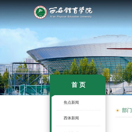
首 页
焦点新闻
部
西体新闻