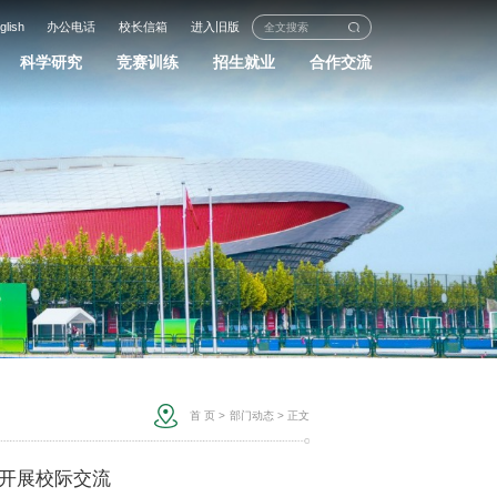
glish
办公电话
校长信箱
进入旧版
科学研究
竞赛训练
招生就业
合作交流
首 页
>
部门动态
> 正文
开展校际交流