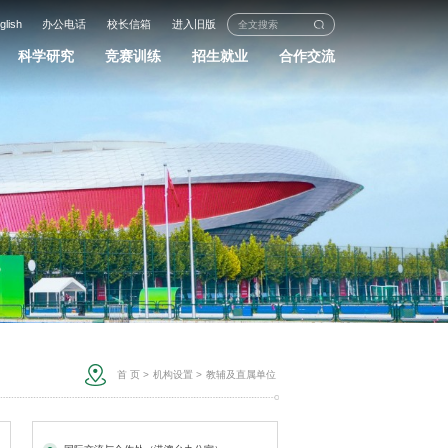
glish
办公电话
校长信箱
进入旧版
科学研究
竞赛训练
招生就业
合作交流
首 页
>
机构设置
>
教辅及直属单位