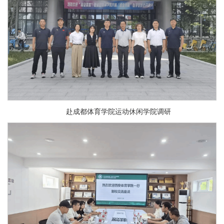
赴成都体育学院运动休闲学院调研