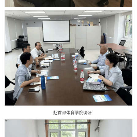
赴首都体育学院调研