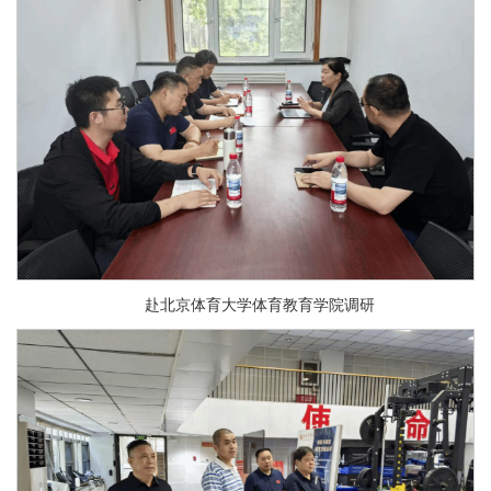
赴北京体育大学体育教育学院调研