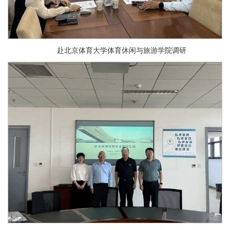
赴北京体育大学体育休闲与旅游学院调研