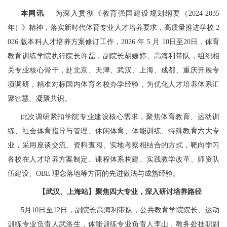
本网讯
为深入贯彻《教育强国建设规划纲要（2024-2035
年）》精神，落实新时代体育专业人才培养要求，高质量推进学校 2
026 版本科人才培养方案修订工作，2026 年 5 月 10日至20日，体育
教育训练学院执行院长许磊，副院长胡婕婷、高海利带队，组织相
关专业核心骨干，赴北京、天津、武汉、上海、成都、重庆开展专
项调研，精准对标国内体育名校办学经验，为优化人才培养体系汇
聚智慧、凝聚共识。
此次调研紧扣学院专业建设核心需求，聚焦体育教育、运动训
练、社会体育指导与管理、休闲体育、体能训练、特殊教育六大专
业，采用座谈交流、资料查阅、实地考察相结合的方式，靶向学习
各校在人才培养方案制定、课程体系构建、实践教学改革、师资队
伍建设、OBE 理念落地等方面的先进做法与成熟经验。
【武汉、上海站】聚焦四大专业，深入研讨培养路径
5月10日至12日，副院长高海利带队，公共教育学院院长、运动
训练专业负责人武洛生，体能训练专业负责人李山，教务处挂职副