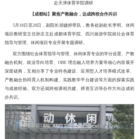
赴天津体育学院调研
【成都站】聚焦产教融合，达成跨校合作共识
5月18日至20日，副院长胡婕婷带队，教务处副处长李明、休闲
项目教研室主任孙京主赴成都体育学院、四川旅游学院就社会体育
指导与管理、休闲项目专业开展专题调研。
双方围绕社会体育指导与管理、休闲体育专业的学分设置、产教
融合机制、就业导向培育、OBE 理念融入培养方案等核心内容展开
深度磋商，互相分享了专业特色建设、应用型人才培养模式改革、
产教融合协同育人机制构建、实践教学平台建设等方面的探索实践
与成效经验。双方还就跨校课程共建、师资互访等合作方向达成初
步共识。