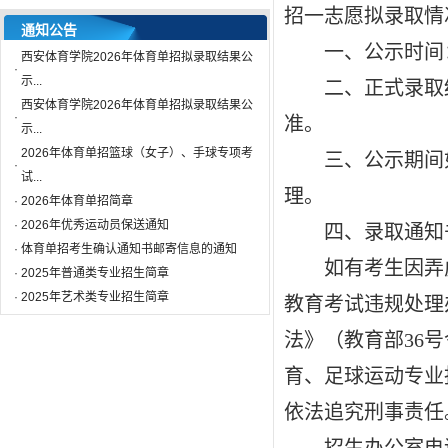
招一志愿拟录取情
通知公告
一、公示时间：
西安体育学院2026年体育单招拟录取结果公
·
示...
二、正式录取
西安体育学院2026年体育单招拟录取结果公
·
准。
示...
2026年体育单招篮球（女子）、手球专项考
三、公示期间
·
试...
理。
·
2026年体育单招简章
·
2026年优秀运动员保送通知
四、录取通知
·
体育单招考生确认通知书邮寄信息的通知
如有考生因弄
·
2025年普通类专业招生简章
·
2025年艺术类专业招生简章
教育考试违规处理
法》（教育部36
育、足球运动专业
依法追究刑事责任