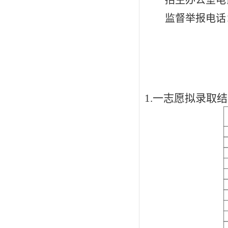
招生办公室电话：
监督举报电话：0
西安体
2026
1.一志愿拟录取