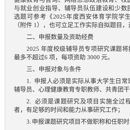
与就业创业指导、辅导员队伍建设和少数
选题可参考《
202
5
年度西安体育学院
学
（附件
1
），也可立足工作实际自拟题目，
二、申报数量
及资助经费
2025
年度校级辅导员专项研究课题将
最多不超过
6
项，
每项资助
3000
元
。
三、申报对象与条件
1.
申报人必须是实际从事大学生日常
辅导员、心理健康教育专职教师、共青团干
2.
必须是课题研究及项目实施全过
者，有足够的时间和能力从事研究工作；
3.
申报课题研究项目不做职称和
任
职时