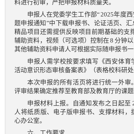
料进行初审，严把申报材料质量关。
申报人在党委学生工作部
“
202
5
年度西
题申报通知
”中下载申报书、论证活页、汇
精品项目还需提供反映项目前期基础的支撑
辅助资料，视频（
可选项
）控制在
8
分钟以
其他辅助资料申请人可根据实际随申报书一
申报人需学校按要求填写《西安体育
活动意识形态审核备案表》（表格校科研处
本次申报的所有活页将进行统一外审
评审结果确定推荐至教育部及教育厅的课题
申报材料上
报。自通知发布之日起至
人将纸质版、电子版申报书、支撑材料，
心
办公室。
六、工作要求