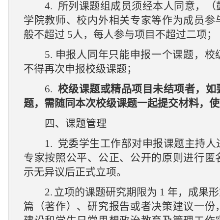
4.
所列课题组成员须经本人同意，（
学院教师、校内外相关专家等作为成员参
般不超过
5
人，
每人参与项目不超过二项
；
5.
申报人同年只能申报一个课题，
校
不得再次申报校级课题
；
6.
校级课题或精品项目
未结项
者
，如
题，需随同
本次
校级课题一起提交材料，使
四、课题管理
1.
党委学生工作部对申报课题主持人
专家按照公平、公正、公开的原则进行匿
示无异议后正式立项。
2.
立项的课题研究期限为
1
年，成果形
篇
（著作）
、
研究报告
或者
决策建议
一份