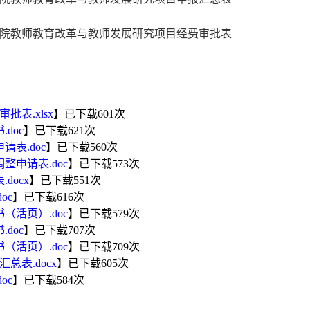
育学院教师教育改革与教师发展研究项目经费审批表
审批表.xlsx
】已下载
601
次
.doc
】已下载
621
次
请表.doc
】已下载
560
次
调整申请表.doc
】已下载
573
次
docx
】已下载
551
次
oc
】已下载
616
次
书（活页）.doc
】已下载
579
次
.doc
】已下载
707
次
书（活页）.doc
】已下载
709
次
汇总表.docx
】已下载
605
次
oc
】已下载
584
次