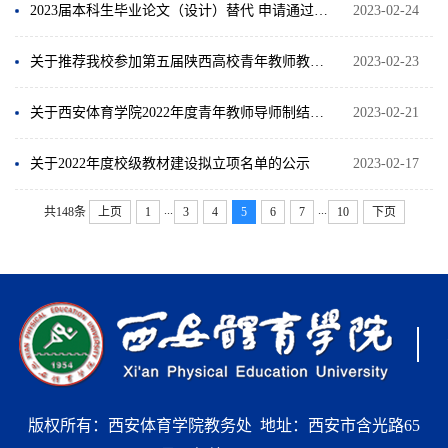
2023届本科生毕业论文（设计）替代 申请通过名单公示
2023-02-24
关于推荐我校参加第五届陕西高校青年教师教学竞赛人员的公示
2023-02-23
关于西安体育学院2022年度青年教师导师制结对情况通告的公示
2023-02-21
关于2022年度校级教材建设拟立项名单的公示
2023-02-17
...
...
共148条
上页
1
3
4
5
6
7
10
下页
版权所有：西安体育学院教务处 地址：西安市含光路65