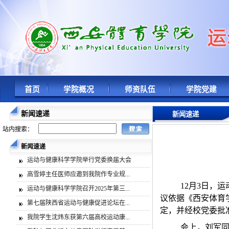
首页
学院概况
师资队伍
学院党建
新闻速递
新闻速递
站内搜索：
新闻速递
运动与健康科学学院举行党委换届大会
高雪婷主任医师应邀到我院作专业规...
12
月3日，
运动与健康科学学院召开2025年第三...
议依据《西安体育
第七届陕西省运动与健康促进论坛在...
定，并经校党委批
我院学生沈炜东获第六届高校运动康...
会上，刘军