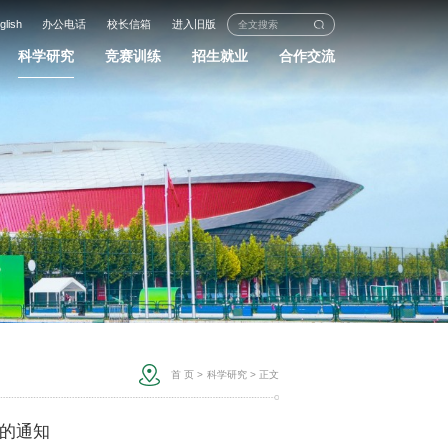
glish
办公电话
校长信箱
进入旧版
科学研究
竞赛训练
招生就业
合作交流
首 页
>
科学研究
> 正文
例的通知