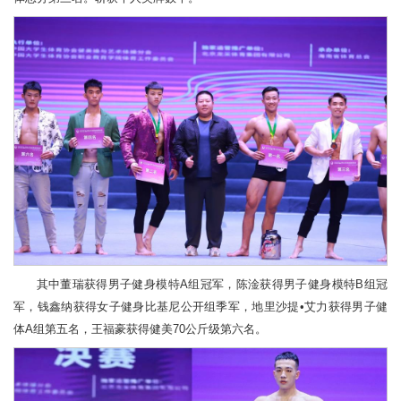
其中董瑞获得男子健身模特A组冠军，陈淦获得男子健身模特B组冠
军，钱鑫纳获得女子健身比基尼公开组季军，地里沙提•艾力获得男子健
体A组第五名，王福豪获得健美70公斤级第六名。