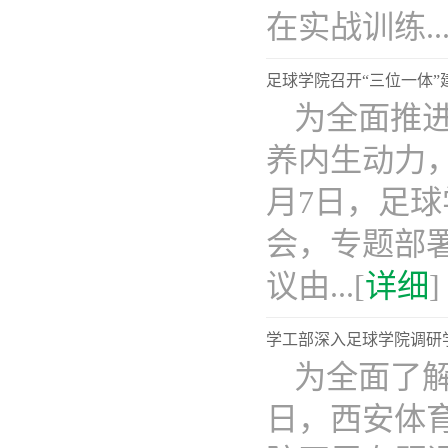
在实战训练...
足球学院召开“三位一体”
为全面推进
养内生动力，
月7日，足球
会，专题部
议由...[
详细
]
学工部深入足球学院调研
为全面了解
日，西安体