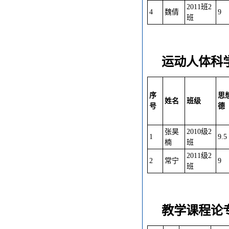
2011班2
4
魏倩
9
班
运动人体科
序
思
姓名
班级
号
德
张昊
2010级2
1
9.5
楠
班
2011级2
2
常宁
9
班
教学课程论