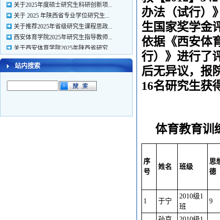
关于 2025 年陕西省专业学位研究生...
办法（试行）
关于推荐2025年省级研究生课程思政...
生国家奖学金
西安体育学院2025年研究生指导教师...
依据《西安体
关于西安体育学院2025年陕西省研究...
关于2025年符合上海体育大学博士研...
行）》进行了
站内搜索
后无异议，报
16名研究生获
体育教育训
序
思
姓名
班级
号
德
2010级1
1
于宁
9
班
孙京
2010级1