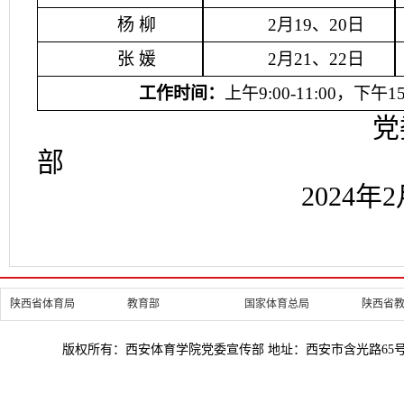
杨
柳
2
月
19、20
日
张
媛
2
月
21、22
日
工作时间：
上午
9:00-11:00，下午15:
党
部
2024年2月
陕西省体育局
教育部
国家体育总局
陕西省
版权所有：西安体育学院党委宣传部 地址：西安市含光路65号 邮编：