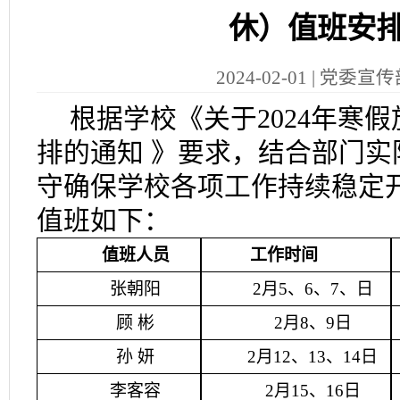
休）值班安
2024-02-01 | 党委宣
根据学校《
关于
2024年寒
排的
通知
》
要求，
结合
部门实
守
确保学校各项工作持续稳定
值班
如下：
值班人员
工作时间
张朝阳
2月5、6、7、日
顾
彬
2
月
8、9
日
孙
妍
2
月
12、13、14
日
李客容
2
月
15、16
日