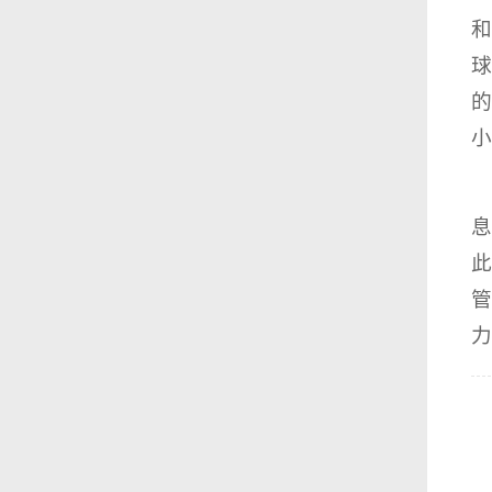
和
球
的
小
息
此
管
力