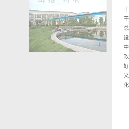
干
干
总
设
中
政
好
义
化