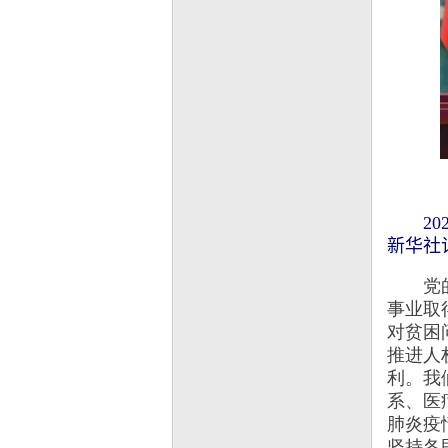
202
新华社
党的十
事业取
对贫困
推进人
利。我
系、医
肺炎疫
坚持各