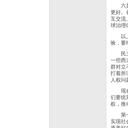
六是坚
更好。
互交流
球治理
以上6
验，要
民主不
一些西
群对立
打着所
人权问
现在，
们要统
权，推
第一，
实现社
质美好