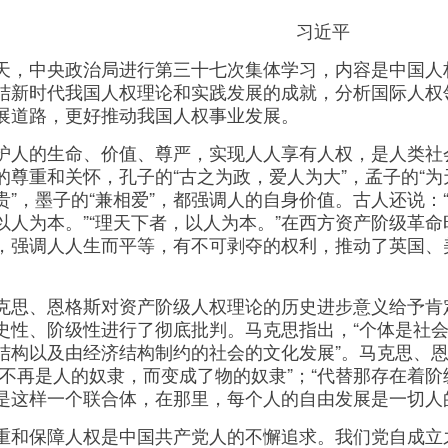
习近平
中央政治局进行第三十七次集体学习，内容是中国人
结新时代我国人权理论和实践发展的成就，分析国际人权
展道路，更好推动我国人权事业发展。
的生命、价值、尊严，实现人人享有人权，是人类社
的尊重和关怀，孔子的“古之为政，爱人为大”，孟子的“为
贵”，墨子的“兼相爱”，都强调人的自身价值。古人还说：
以人为本。”“理天下者，以人为本。”在西方资产阶级革命
，强调人人生而平等，有不可剥夺的权利，推动了英国、
、恩格斯对资产阶级人权理论的历史进步意义给予肯
史性、阶级性进行了彻底批判。马克思指出，“个体是社会
结构以及由经济结构制约的社会的文化发展”。马克思、
经不再是人的奴隶，而变成了物的奴隶”；“代替那存在着
是这样一个联合体，在那里，每个人的自由发展是一切人
保障人权是中国共产党人的不懈追求。我们党自成立之