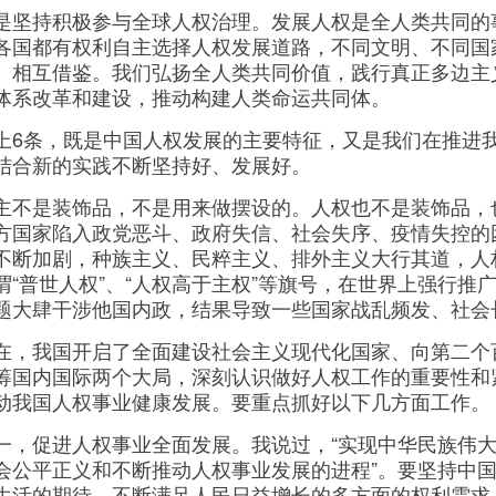
持积极参与全球人权治理。发展人权是全人类共同的
各国都有权利自主选择人权发展道路，不同文明、不同国
、相互借鉴。我们弘扬全人类共同价值，践行真正多边主
体系改革和建设，推动构建人类命运共同体。
条，既是中国人权发展的主要特征，又是我们在推进我
结合新的实践不断坚持好、发展好。
是装饰品，不是用来做摆设的。人权也不是装饰品，
方国家陷入政党恶斗、政府失信、社会失序、疫情失控的
不断加剧，种族主义、民粹主义、排外主义大行其道，人
谓“普世人权”、“人权高于主权”等旗号，在世界上强行推
题大肆干涉他国内政，结果导致一些国家战乱频发、社会
我国开启了全面建设社会主义现代化国家、向第二个
筹国内国际两个大局，深刻认识做好人权工作的重要性和
动我国人权事业健康发展。要重点抓好以下几方面工作。
促进人权事业全面发展。我说过，“实现中华民族伟大
会公平正义和不断推动人权事业发展的进程”。要坚持中
生活的期待，不断满足人民日益增长的多方面的权利需求