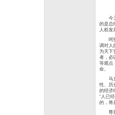
今天，
的是总
人权发
呵护人
调对人
为天下
者，必
等观点
命。
马克思
性、历
的经济
“人已
的，将
尊重和