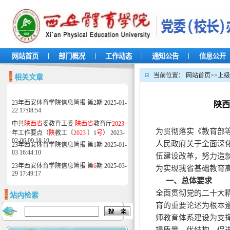
|
|
|
|
网站首页
部门概况
工作动态
通知公告
信息公开
当前位置：
网站首页
>>
上级
相关文章
23年西安体育学院信息简报 第2期
2025-01-
陕西
22 17:08:54
中共
陕西省
委教育工委
陕西省
教育厅
2023
为贯彻落实《教育部
年工作要点（
陕
教工〔
2023
〕1
号
）
2023-
02-06 09:18:19
人民政府关于全面深
23年西安体育学院信息简报 第1期
2025-01-
03 16:44:10
伍建设改革，努力造
23年西安体育学院信息简报 第
6
期
2025-03-
为实现我省基础教育
29 17:49:17
一、总体要求
全面贯彻党的二十大
站内检索
育的重要论述为根本
师教育体系建设为支
提质量、优结构，促