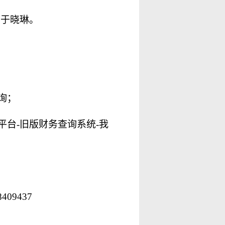
、于晓琳。
询；
平台
-
旧版财务查询系统
-
我
8409437