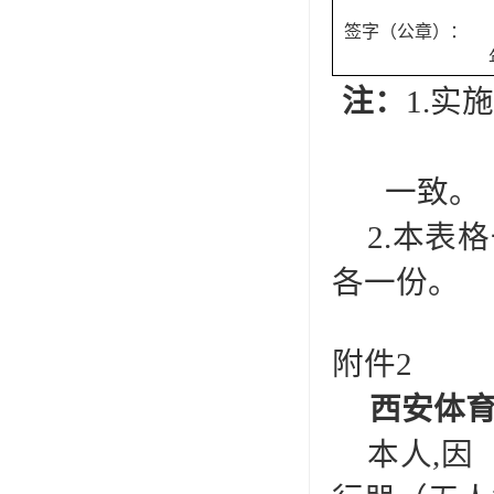
签字（公章）：
注：
1.
一致。
2.本表
各一份。
附件2
西安体
本人,因